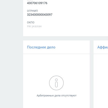
430706109176
ОГРНИП
323430000043097
ОКПО
Не указан
Последнее дело
Аффи