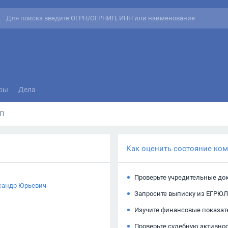
ры
Дела
П
Как оценить состояние ко
Проверьте учредительные до
сандр Юрьевич
Запросите выписку из ЕГРЮЛ
Изучите финансовые показат
Проверьте судебную активно