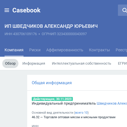
ИП ШВЕДЧИКОВ АЛЕКСАНДР ЮРЬЕВИЧ
ИНН 430706109176
•
ОГРНИП 323430000043097
Компания
Риски
Аффилированность
Контракты
Реест
Обзор
Информация
Интеллектуальная собственность
ЕГРИ
Общая информация
Действующее, 30.11.2023
Индивидуальный предприниматель
Шведчиков Алек
Основной вид деятельности (
всего
10
)
46.32 — Торговля оптовая мясом и мясными продуктами
ИНН