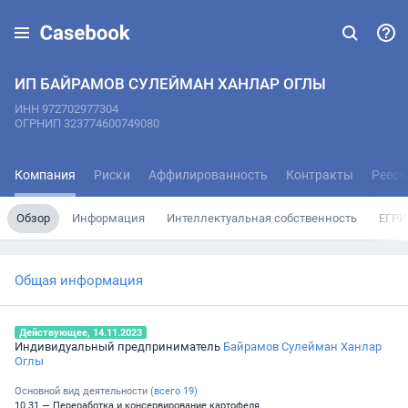
ИП БАЙРАМОВ СУЛЕЙМАН ХАНЛАР ОГЛЫ
ИНН 972702977304
ОГРНИП 323774600749080
Компания
Риски
Аффилированность
Контракты
Реест
Обзор
Информация
Интеллектуальная собственность
ЕГРИ
Общая информация
Действующее, 14.11.2023
Индивидуальный предприниматель
Байрамов Сулейман Ханлар
Оглы
Основной вид деятельности (
всего
19
)
10.31 — Переработка и консервирование картофеля