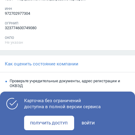
ИНН
972702977304
ОГРНИП
323774600749080
ОКПО
Не указан
Как оценить состояние компании
Проверьте учредительные документы, адрес регистрации и
ОКВЭД
Запросите выписку из ЕГРЮЛ
Карточка без ограничений
Изучите финансовые показатели
доступна в полной версии сервиса
Проверьте судебную активность и наличие долгов по
исполнительным производствам
ПОЛУЧИТЬ ДОСТУП
ВОЙТИ