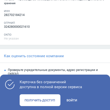
хранения
ИНН
282702184214
ОГРНИП
324280000021610
ОКПО
Не указан
Как оценить состояние компании
Проверьте учредительные документы, адрес регистрации и
ОКВЭД
Запросите выписку из ЕГРЮЛ
Карточка без ограничений
доступна в полной версии сервиса
Изучите финансовые показатели
Проверьте судебную активность и наличие долгов по
ПОЛУЧИТЬ ДОСТУП
ВОЙТИ
исполнительным производствам