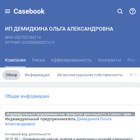
ИП ДЕМИДКИНА ОЛЬГА АЛЕКСАНДРОВНА
ИНН 282702184214
ОГРНИП 324280000021610
Компания
Риски
Аффилированность
Контракты
Реест
Обзор
Информация
Интеллектуальная собственность
ЕГРИ
Общая информация
Индивидуальный предприниматель прекратил деятельность в связи с принятием им соответствующего решения, 16.12.2024
Индивидуальный предприниматель
Демидкина Ольга
Александровна
Основной вид деятельности
10.72.35 — Производство кексов, рулетов и аналогичных изделий длительного