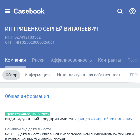
ИП ГРИЦЕНКО СЕРГЕЙ ВИТАЛЬЕВИЧ
ИНН 027412133502
ОГРНИП 325028000026061
Компания
Риски
Аффилированность
Контракты
Реест
Обзор
Информация
Интеллектуальная собственность
ЕГРИ
Общая информация
Действующее, 06.02.2025
Индивидуальный предприниматель
Гриценко Сергей Витальевич
Основной вид деятельности
62.09 — Деятельность, связанная с использованием вычислительной техники и
информационных технологий, прочая