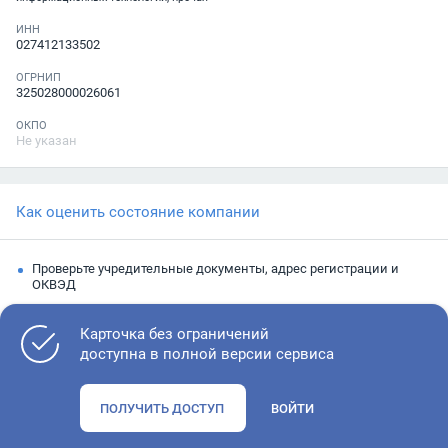
ИНН
027412133502
ОГРНИП
325028000026061
ОКПО
Не указан
Как оценить состояние компании
Проверьте учредительные документы, адрес регистрации и
ОКВЭД
Запросите выписку из ЕГРЮЛ
Карточка без ограничений
Изучите финансовые показатели
доступна в полной версии сервиса
Проверьте судебную активность и наличие долгов по
исполнительным производствам
ПОЛУЧИТЬ ДОСТУП
ВОЙТИ