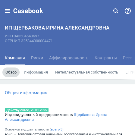
ИП ЩЕРБАКОВА ИРИНА АЛЕКСАНДРОВНА
ИНН 343504640697
ОГРНИП 325344300004471
Компания
Риски
Аффилированность
Контракты
Реест
Обзор
Информация
Интеллектуальная собственность
ЕГРИ
Общая информация
Действующее, 20.01.2025
Индивидуальный предприниматель
Щербакова Ирина
Александровна
Основной вид деятельности (
всего
3
)
46.61 — Торговля оптовая машинами, оборудованием и инструментами для