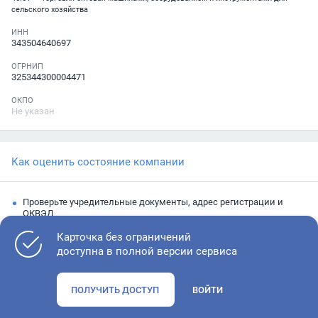
сельского хозяйства
ИНН
343504640697
ОГРНИП
325344300004471
ОКПО
Не указан
Как оценить состояние компании
Проверьте учредительные документы, адрес регистрации и
ОКВЭД
Запросите выписку из ЕГРЮЛ
Карточка без ограничений
доступна в полной версии сервиса
Изучите финансовые показатели
Проверьте судебную активность и наличие долгов по
ПОЛУЧИТЬ ДОСТУП
ВОЙТИ
исполнительным производствам