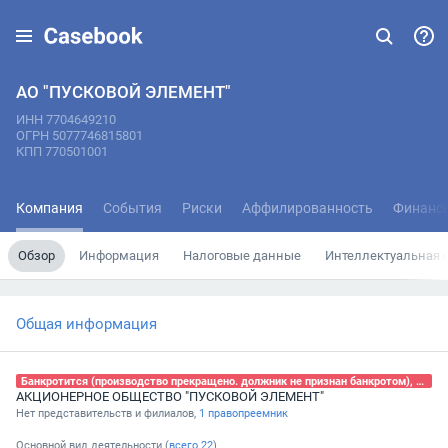
АО "ПУСКОВОЙ ЭЛЕМЕНТ"
ИНН 7704649210
ОГРН 5077746815801
КПП 770501001
Компания
События
Риски
Аффилированность
Финанс
Обзор
Информация
Налоговые данные
Интеллектуальная 
Общая информация
Банкротится (производство прекращено. должник не признан банкротом), 24.10.2025
АКЦИОНЕРНОЕ ОБЩЕСТВО "ПУСКОВОЙ ЭЛЕМЕНТ"
Нет представительств и филиалов,
1 правопреемник
Основной вид деятельности (
всего
22
)