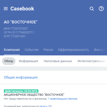
АО "ВОСТОЧНОЕ"
ИНН 7720737457
ОГРН 5117746025711
КПП 772001001
Компания
События
Риски
Аффилированность
Финанс
Обзор
Информация
Налоговые данные
Интеллектуальная 
Общая информация
Действующее, 26.03.2016
АКЦИОНЕРНОЕ ОБЩЕСТВО "ВОСТОЧНОЕ"
Нет представительств и филиалов,
1 правопредшественник
Основной вид деятельности (
всего
10
)