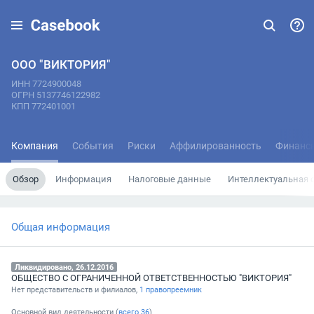
ООО "ВИКТОРИЯ"
ИНН 7724900048
ОГРН 5137746122982
КПП 772401001
Компания
События
Риски
Аффилированность
Финанс
Обзор
Информация
Налоговые данные
Интеллектуальная 
Общая информация
Ликвидировано, 26.12.2016
ОБЩЕСТВО С ОГРАНИЧЕННОЙ ОТВЕТСТВЕННОСТЬЮ "ВИКТОРИЯ"
Нет представительств и филиалов,
1 правопреемник
Основной вид деятельности (
всего
36
)