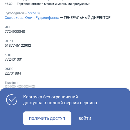
46.32 — Торговля оптовая мясом и мясными продуктами
Руководитель (
всего
3
)
Соловьева Юлия Рудольфовна
— ГЕНЕРАЛЬНЫЙ ДИРЕКТОР
ИНН
7724900048
ОГРН
5137746122982
КПП
772401001
ОКПО
22701884
Телефон
░ ░░░ ░░░░░░░
Карточка без ограничений
доступна в полной версии сервиса
Как оценить состояние компании
ПОЛУЧИТЬ ДОСТУП
ВОЙТИ
Проверьте учредительные документы, адрес регистрации и
ОКВЭД