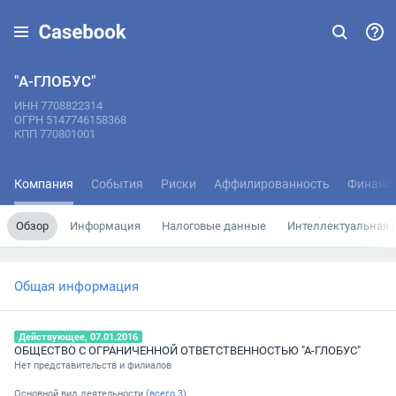
"А-ГЛОБУС"
ИНН 7708822314
ОГРН 5147746158368
КПП 770801001
Компания
События
Риски
Аффилированность
Финанс
Обзор
Информация
Налоговые данные
Интеллектуальная 
Общая информация
Действующее, 07.01.2016
ОБЩЕСТВО С ОГРАНИЧЕННОЙ ОТВЕТСТВЕННОСТЬЮ "А-ГЛОБУС"
Нет представительств и филиалов
Основной вид деятельности (
всего
3
)