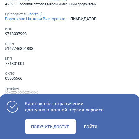
46.32 — Торговля оптовая мясом и мясными продуктами
Руководитель (
всего
5
)
Воронкова Наталья Викторовна
— ЛИКВИДАТОР
ИНН
9718037998
ОГРН
5167746394833
КПП
771801001
ОКПО
05806666
Телефон
░ ░░░ ░░░░░░░
Карточка без ограничений
доступна в полной версии сервиса
Как оценить состояние компании
ПОЛУЧИТЬ ДОСТУП
ВОЙТИ
Проверьте учредительные документы, адрес регистрации и
ОКВЭД