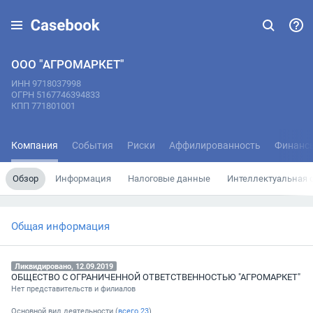
ООО "АГРОМАРКЕТ"
ИНН 9718037998
ОГРН 5167746394833
КПП 771801001
Компания
События
Риски
Аффилированность
Финанс
Обзор
Информация
Налоговые данные
Интеллектуальная 
Общая информация
Ликвидировано, 12.09.2019
ОБЩЕСТВО С ОГРАНИЧЕННОЙ ОТВЕТСТВЕННОСТЬЮ "АГРОМАРКЕТ"
Нет представительств и филиалов
Основной вид деятельности (
всего
23
)