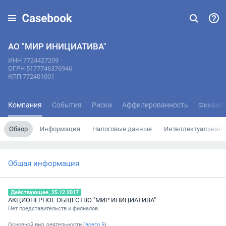
АО "МИР ИНИЦИАТИВА"
ИНН 7724427209
ОГРН 5177746376946
КПП 772401001
Компания
События
Риски
Аффилированность
Финанс
Обзор
Информация
Налоговые данные
Интеллектуальная 
Общая информация
Действующее, 25.12.2017
АКЦИОНЕРНОЕ ОБЩЕСТВО "МИР ИНИЦИАТИВА"
Нет представительств и филиалов
Основной вид деятельности (
всего
5
)