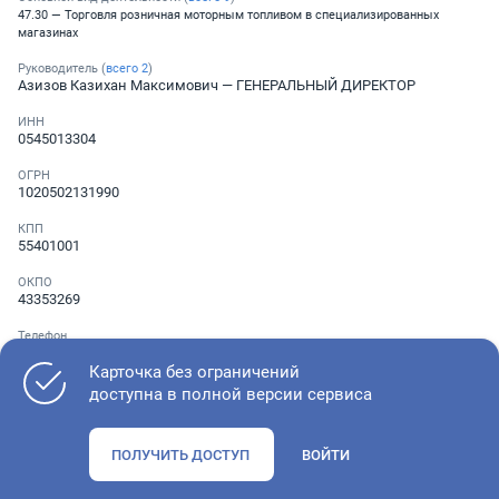
47.30 — Торговля розничная моторным топливом в специализированных
магазинах
Руководитель (
всего
2
)
Азизов Казихан Максимович
— ГЕНЕРАЛЬНЫЙ ДИРЕКТОР
ИНН
0545013304
ОГРН
1020502131990
КПП
55401001
ОКПО
43353269
Телефон
░ ░░░ ░░░░░░░
Карточка без ограничений
доступна в полной версии сервиса
Как оценить состояние компании
ПОЛУЧИТЬ ДОСТУП
ВОЙТИ
Проверьте учредительные документы, адрес регистрации и