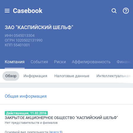
ЗАО "КАСПИЙСКИЙ ШЕЛЬФ"
ИНН 0545013304
ОГРН 1020502131990
КПП 55401001
Компания
События
Риски
Аффилированность
Финанс
Обзор
Информация
Налоговые данные
Интеллектуальная 
Общая информация
Действующее, 11.02.2016
ЗАКРЫТОЕ АКЦИОНЕРНОЕ ОБЩЕСТВО "КАСПИЙСКИЙ ШЕЛЬФ"
Нет представительств и филиалов
Основной вид деятельности (
всего
9
)