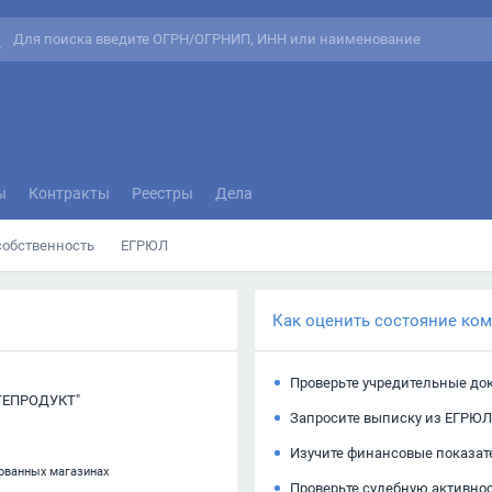
ы
Контракты
Реестры
Дела
собственность
ЕГРЮЛ
Как оценить состояние ко
Проверьте учредительные до
ТЕПРОДУКТ"
Запросите выписку из ЕГРЮЛ
Изучите финансовые показат
рованных магазинах
Проверьте судебную активно