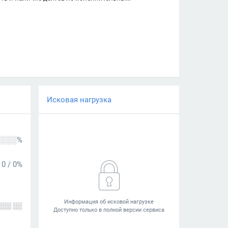
Исковая нагрузка
░░░%
0
/
0%
░░░ ░░