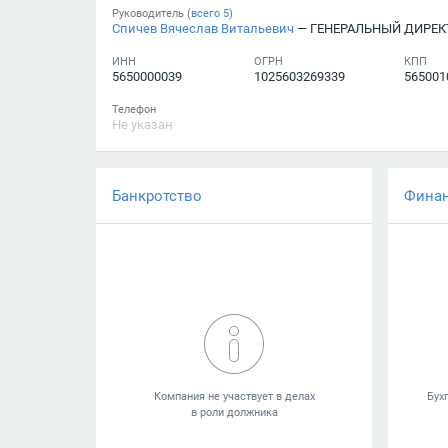
Руководитель (
всего
5
)
Спичев Вячеслав Витальевич
— ГЕНЕРАЛЬНЫЙ ДИРЕК
ИНН
ОГРН
КПП
5650000039
1025603269339
565001
Телефон
Не указан
Банкротство
Фина