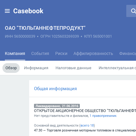
ОАО "ТЮЛЬГАННЕФТЕПРОДУКТ"
ИНН 5650000039
•
ОГРН 1025603269339
•
КПП 565001001
Компания
События
Риски
Аффилированность
Финанс
Обзор
Информация
Налоговые данные
Интеллектуальная 
Общая информация
Ликвидировано, 21.06.2016
ОТКРЫТОЕ АКЦИОНЕРНОЕ ОБЩЕСТВО "ТЮЛЬГАННЕФ
Нет представительств и филиалов,
1 правопреемник
Основной вид деятельности (
всего
18
)
47.30 — Торговля розничная моторным топливом в специализи