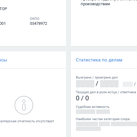
производствам
ТОР
ОКПО
001
03478972
нсы
Статистика по делам
Выиграно /
проиграно
дел
░░░░
/
░░░░
░░░
/
Текущих дел в роли истца / ответчика
0
/
0
Судебная активность
░░░░░░░ ░░░░░
Наиболее частая категория спора
░░░░░░░░ ░░░░ ░░░░░░░░░
░░░░░░░░░