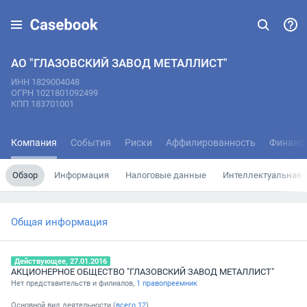
АО "ГЛАЗОВСКИЙ ЗАВОД МЕТАЛЛИСТ"
ИНН 1829004048
ОГРН 1021801092499
КПП 183701001
Компания
События
Риски
Аффилированность
Финанс
Обзор
Информация
Налоговые данные
Интеллектуальная 
Общая информация
Действующее, 27.01.2016
АКЦИОНЕРНОЕ ОБЩЕСТВО "ГЛАЗОВСКИЙ ЗАВОД МЕТАЛЛИСТ"
Нет представительств и филиалов,
1 правопреемник
Основной вид деятельности (
всего
12
)