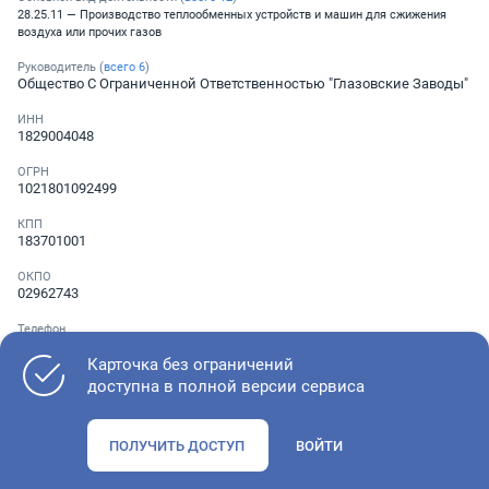
28.25.11 — Производство теплообменных устройств и машин для сжижения
воздуха или прочих газов
Руководитель (
всего
6
)
Общество С Ограниченной Ответственностью "Глазовские Заводы"
ИНН
1829004048
ОГРН
1021801092499
КПП
183701001
ОКПО
02962743
Телефон
Не указан
Карточка без ограничений
доступна в полной версии сервиса
Как оценить состояние компании
ПОЛУЧИТЬ ДОСТУП
ВОЙТИ
Проверьте учредительные документы, адрес регистрации и