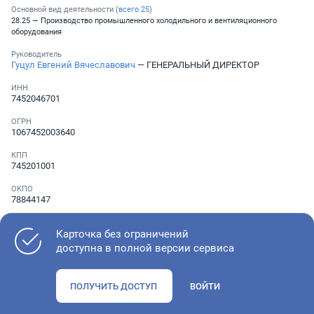
Основной вид деятельности (
всего
25
)
28.25 — Производство промышленного холодильного и вентиляционного
оборудования
Руководитель
Гуцул Евгений Вячеславович
— ГЕНЕРАЛЬНЫЙ ДИРЕКТОР
ИНН
7452046701
ОГРН
1067452003640
КПП
745201001
ОКПО
78844147
Телефон
Не указан
Карточка без ограничений
доступна в полной версии сервиса
Как оценить состояние компании
ПОЛУЧИТЬ ДОСТУП
ВОЙТИ