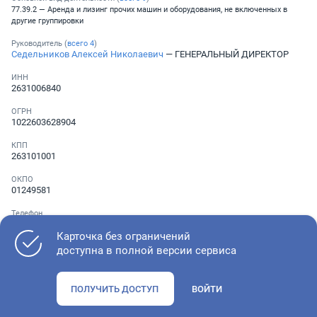
77.39.2 — Аренда и лизинг прочих машин и оборудования, не включенных в
другие группировки
Руководитель (
всего
4
)
Седельников Алексей Николаевич
— ГЕНЕРАЛЬНЫЙ ДИРЕКТОР
ИНН
2631006840
ОГРН
1022603628904
КПП
263101001
ОКПО
01249581
Телефон
░ ░░░ ░░░░░░░
Карточка без ограничений
доступна в полной версии сервиса
Как оценить состояние компании
ПОЛУЧИТЬ ДОСТУП
ВОЙТИ
Проверьте учредительные документы, адрес регистрации и