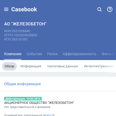
АО "ЖЕЛЕЗОБЕТОН"
ИНН 2631006840
ОГРН 1022603628904
КПП 263101001
Компания
События
Риски
Аффилированность
Финанс
Обзор
Информация
Налоговые данные
Интеллектуальная 
Общая информация
Действующее, 10.02.2016
АКЦИОНЕРНОЕ ОБЩЕСТВО "ЖЕЛЕЗОБЕТОН"
Нет представительств и филиалов
Основной вид деятельности (
всего
9
)