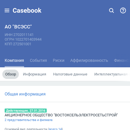
АО "ВСЭСС"
ИНН 2702011141
ОГРН 1022701403944
КПП 272501001
Компания
События
Риски
Аффилированность
Финанс
Обзор
Информация
Налоговые данные
Интеллектуальная 
Общая информация
Действующее, 27.01.2016
АКЦИОНЕРНОЕ ОБЩЕСТВО "ВОСТОКСЕЛЬЭЛЕКТРОСЕТЬСТРОЙ"
2 представительства и филиала
Основной вид деятельности (
всего
14
)