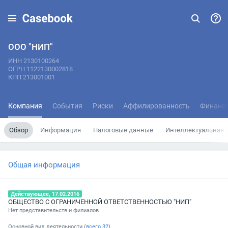
ООО "НИП"
ИНН 2130100264
ОГРН 1122130002818
КПП 213001001
Компания
События
Риски
Аффилированность
Финанс
Обзор
Информация
Налоговые данные
Интеллектуальная 
Общая информация
Действующее, 17.02.2016
ОБЩЕСТВО С ОГРАНИЧЕННОЙ ОТВЕТСТВЕННОСТЬЮ "НИП"
Нет представительств и филиалов
Основной вид деятельности (
всего
32
)