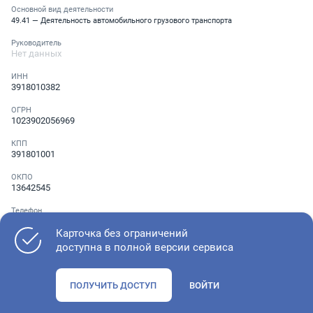
Основной вид деятельности
49.41 — Деятельность автомобильного грузового транспорта
Руководитель
Нет данных
ИНН
3918010382
ОГРН
1023902056969
КПП
391801001
ОКПО
13642545
Телефон
░ ░░░ ░░░░░░░
Карточка без ограничений
доступна в полной версии сервиса
Как оценить состояние компании
ПОЛУЧИТЬ ДОСТУП
ВОЙТИ
Проверьте учредительные документы, адрес регистрации и