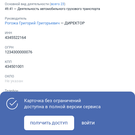
Основной вид деятельности (
всего
23
)
49.41 — Деятельность автомобильного грузового транспорта
Руководитель
Рогожа Григорий Григорьевич
— ДИРЕКТОР
ИНН
4345522164
ОГРН
1234300000076
КПП
434501001
ОКПО
Не указан
Телефон
Не указан
Карточка без ограничений
доступна в полной версии сервиса
Как оценить состояние компании
ПОЛУЧИТЬ ДОСТУП
ВОЙТИ
Проверьте учредительные документы, адрес регистрации и