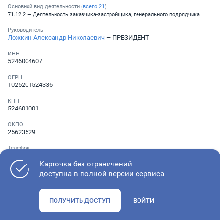
Основной вид деятельности (
всего
21
)
71.12.2 — Деятельность заказчика-застройщика, генерального подрядчика
Руководитель
Ложкин Александр Николаевич
— ПРЕЗИДЕНТ
ИНН
5246004607
ОГРН
1025201524336
КПП
524601001
ОКПО
25623529
Телефон
Не указан
Карточка без ограничений
доступна в полной версии сервиса
Как оценить состояние компании
ПОЛУЧИТЬ ДОСТУП
ВОЙТИ
Проверьте учредительные документы, адрес регистрации и