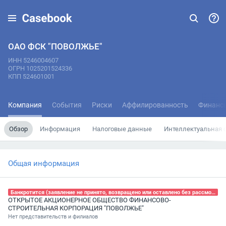
ОАО ФСК "ПОВОЛЖЬЕ"
ИНН 5246004607
ОГРН 1025201524336
КПП 524601001
Компания
События
Риски
Аффилированность
Финанс
Обзор
Информация
Налоговые данные
Интеллектуальная 
Общая информация
Банкротится (заявление не принято, возвращено или оставлено без рассмотрения), 12.02.2024
ОТКРЫТОЕ АКЦИОНЕРНОЕ ОБЩЕСТВО ФИНАНСОВО-
СТРОИТЕЛЬНАЯ КОРПОРАЦИЯ "ПОВОЛЖЬЕ"
Нет представительств и филиалов