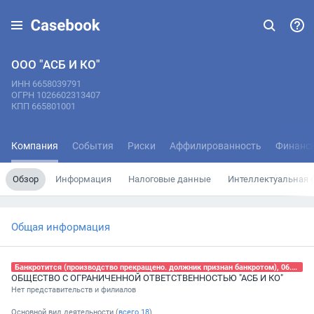
ООО "АСБ И КО"
ИНН 6658039791
ОГРН 1026602313407
КПП 665801001
Компания
События
Риски
Аффилированность
Финанс
Обзор
Информация
Налоговые данные
Интеллектуальная 
Общая информация
Банкротится (производство прекращено. должник признан банкротом), 06.05.2026
ОБЩЕСТВО С ОГРАНИЧЕННОЙ ОТВЕТСТВЕННОСТЬЮ "АСБ И КО"
Нет представительств и филиалов
Основной вид деятельности (
всего
18
)