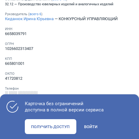
32.12 — Производство ювелирных изделий и аналогичных изделий
Руководитель (
всего
6
)
Киданюк Ирина Юрьевна
— КОНКУРСНЫЙ УПРАВЛЯЮЩИЙ
ИНН
6658039791
ОГРН
1026602313407
КПП
665801001
ОКПО
41720812
Телефон
░ ░░░ ░░░░░░░
Карточка без ограничений
доступна в полной версии сервиса
Как оценить состояние компании
ПОЛУЧИТЬ ДОСТУП
ВОЙТИ
Проверьте учредительные документы, адрес регистрации и
ОКВЭД