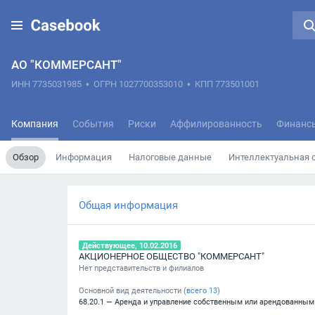
АО "КОММЕРСАНТ"
ИНН 7735031985
•
ОГРН 1027700353010
•
КПП 773501001
Компания
События
Риски
Аффилированность
Финанс
Обзор
Информация
Налоговые данные
Интеллектуальная 
Общая информация
Действующее, 10.02.2016
АКЦИОНЕРНОЕ ОБЩЕСТВО "КОММЕРСАНТ"
Нет представительств и филиалов
Основной вид деятельности (
всего
13
)
68.20.1 — Аренда и управление собственным или арендованн