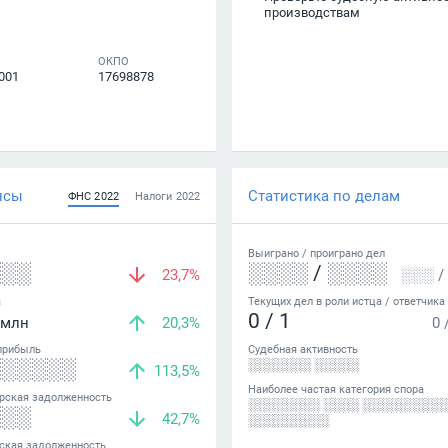
производствам
ОКПО
001
17698878
нсы
Статистика по делам
ФНС
2022
Налоги
2022
Выиграно /
проиграно
дел
░░░
░░░░
/
░░░░
23,7%
░░░
/
а
Текущих дел в роли истца / ответчика
0
/
1
млн
20,3%
0
прибыль
Судебная активность
░░░░░░
░░░░░░░ ░░░░░
113,5%
Наиболее частая категория спора
рская задолженность
░░░░░░░░ ░░░░ ░░░░░░░░░
░░░
42,7%
░░░░░░░░░
ская задолженность