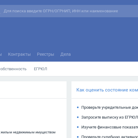
ы
Контракты
Реестры
Дела
собственность
ЕГРЮЛ
Как оценить состояние ко
Проверьте учредительные до
Запросите выписку из ЕГРЮЛ
Изучите финансовые показат
ым жилым недвижимым имуществом
Проверьте судебную активно