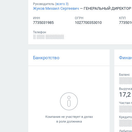
Руководитель (
всего
3
)
Жуков Михаил Сергеевич
— ГЕНЕРАЛЬНЫЙ ДИРЕКТОР
ИНН
ОГРН
КПП
7735031985
1027700353010
773501
Телефон
░ ░░░ ░░░░░░░
Банкротство
Фина
Баланс
░░
Выручк
17,2
Чистая 
░░
Кредито
░░
Дебитор