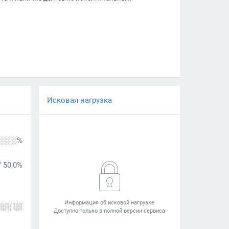
Исковая нагрузка
░░░%
/
50,0%
░░░ ░░