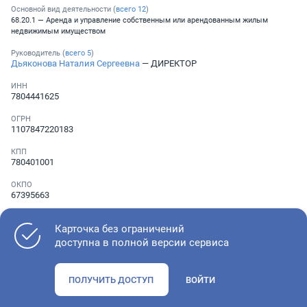
Основной вид деятельности (
всего
12
)
68.20.1 — Аренда и управление собственным или арендованным жилым
недвижимым имуществом
Руководитель (
всего
5
)
Дьяконова Наталия Сергеевна
— ДИРЕКТОР
ИНН
7804441625
ОГРН
1107847220183
КПП
780401001
ОКПО
67395663
Телефон
░ ░░░ ░░░░░░░
Карточка без ограничений
,
░ ░░░ ░░░░░░░
доступна в полной версии сервиса
Как оценить состояние компании
ПОЛУЧИТЬ ДОСТУП
ВОЙТИ