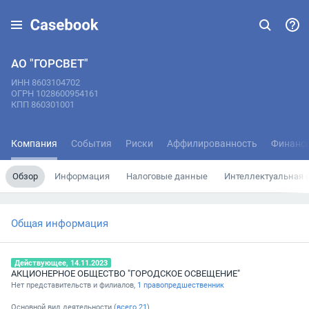
АО "ГОРСВЕТ"
ИНН 8603104702
ОГРН 1028600954161
КПП 860301001
Компания
События
Риски
Аффилированность
Финанс
Обзор
Информация
Налоговые данные
Интеллектуальная 
Общая информация
Действующее, 14.11.2023
АКЦИОНЕРНОЕ ОБЩЕСТВО "ГОРОДСКОЕ ОСВЕЩЕНИЕ"
Нет представительств и филиалов,
1 правопредшественник
Основной вид деятельности (
всего
21
)