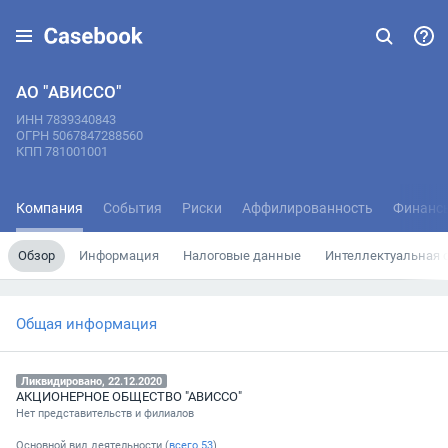
АО "АВИССО"
ИНН 7839340843
ОГРН 5067847288560
КПП 781001001
Компания
События
Риски
Аффилированность
Финанс
Обзор
Информация
Налоговые данные
Интеллектуальная 
Общая информация
Ликвидировано, 22.12.2020
АКЦИОНЕРНОЕ ОБЩЕСТВО "АВИССО"
Нет представительств и филиалов
Основной вид деятельности (
всего
53
)