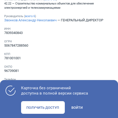
42.22 — Строительство коммунальных объектов для обеспечения
электроэнергией и телекоммуникациями
Руководитель (
всего
6
)
Звонков Александр Николаевич
— ГЕНЕРАЛЬНЫЙ ДИРЕКТОР
ИНН
7839340843
ОГРН
5067847288560
КПП
781001001
ОКПО
96739081
Телефон
░ ░░░ ░░░░░░░
,
░ ░░░ ░░░░░░░
Карточка без ограничений
доступна в полной версии сервиса
Как оценить состояние компании
ПОЛУЧИТЬ ДОСТУП
ВОЙТИ
Проверьте учредительные документы, адрес регистрации и