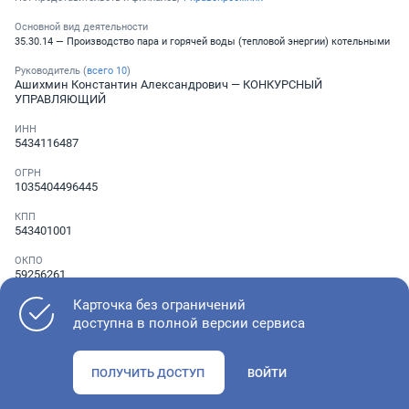
Основной вид деятельности
35.30.14 — Производство пара и горячей воды (тепловой энергии) котельными
Руководитель (
всего
10
)
Ашихмин Константин Александрович
— КОНКУРСНЫЙ
УПРАВЛЯЮЩИЙ
ИНН
5434116487
ОГРН
1035404496445
КПП
543401001
ОКПО
59256261
Карточка без ограничений
Телефон
░ ░░░ ░░░░░░░
,
░ ░░░ ░░░░░░░
доступна в полной версии сервиса
ПОЛУЧИТЬ ДОСТУП
ВОЙТИ
Как оценить состояние компании