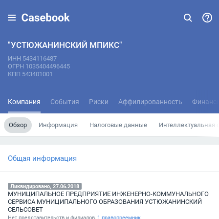
"УСТЮЖАНИНСКИЙ МПИКС"
ИНН 5434116487
ОГРН 1035404496445
КПП 543401001
Компания
События
Риски
Аффилированность
Финанс
Обзор
Информация
Налоговые данные
Интеллектуальная 
Общая информация
Ликвидировано, 27.06.2018
МУНИЦИПАЛЬНОЕ ПРЕДПРИЯТИЕ ИНЖЕНЕРНО-КОММУНАЛЬНОГО
СЕРВИСА МУНИЦИПАЛЬНОГО ОБРАЗОВАНИЯ УСТЮЖАНИНСКИЙ
СЕЛЬСОВЕТ
Нет представительств и филиалов,
1 правопреемник