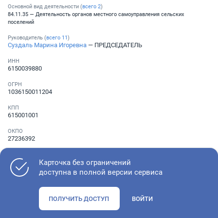
Основной вид деятельности (
всего
2
)
84.11.35 — Деятельность органов местного самоуправления сельских
поселений
Руководитель (
всего
11
)
Суздаль Марина Игоревна
— ПРЕДСЕДАТЕЛЬ
ИНН
6150039880
ОГРН
1036150011204
КПП
615001001
ОКПО
27236392
Телефон
Не указан
Карточка без ограничений
доступна в полной версии сервиса
Как оценить состояние компании
ПОЛУЧИТЬ ДОСТУП
ВОЙТИ