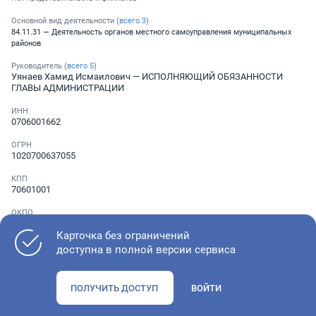
Основной вид деятельности (
всего
3
)
84.11.31 — Деятельность органов местного самоуправления муниципальных
районов
Руководитель (
всего
5
)
Уянаев Хамид Исмаилович
— ИСПОЛНЯЮЩИЙ ОБЯЗАННОСТИ
ГЛАВЫ АДМИНИСТРАЦИИ
ИНН
0706001662
ОГРН
1020700637055
КПП
70601001
ОКПО
04293660
Карточка без ограничений
Телефон
доступна в полной версии сервиса
░ ░░░ ░░░░░░░
ПОЛУЧИТЬ ДОСТУП
ВОЙТИ
Как оценить состояние компании