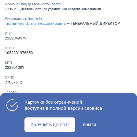
Основной вид деятельности (
всего
5
)
70.10.2 — Деятельность по управлению холдинг-компаниями
Руководитель (
всего
3
)
Тюльпина Ольга Владимировна
— ГЕНЕРАЛЬНЫЙ ДИРЕКТОР
ИНН
2222049579
ОГРН
1052201976650
КПП
222201001
ОКПО
77067612
Телефон
Не указан
Карточка без ограничений
доступна в полной версии сервиса
Как оценить состояние компании
ПОЛУЧИТЬ ДОСТУП
ВОЙТИ
Проверьте учредительные документы, адрес регистрации и