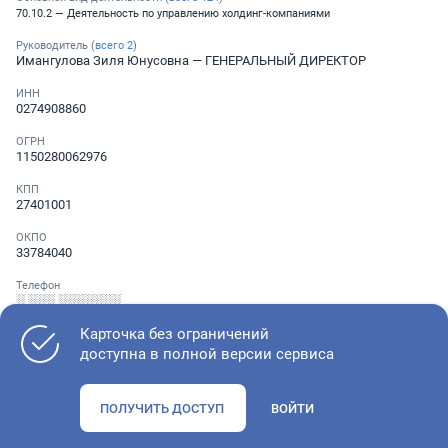
70.10.2 — Деятельность по управлению холдинг-компаниями
Руководитель (
всего
2
)
Имангулова Зиля Юнусовна
— ГЕНЕРАЛЬНЫЙ ДИРЕКТОР
ИНН
0274908860
ОГРН
1150280062976
КПП
27401001
ОКПО
33784040
Телефон
░ ░░░ ░░░░░░░
Карточка без ограничений
доступна в полной версии сервиса
Как оценить состояние компании
ПОЛУЧИТЬ ДОСТУП
ВОЙТИ
Проверьте учредительные документы, адрес регистрации и
ОКВЭД