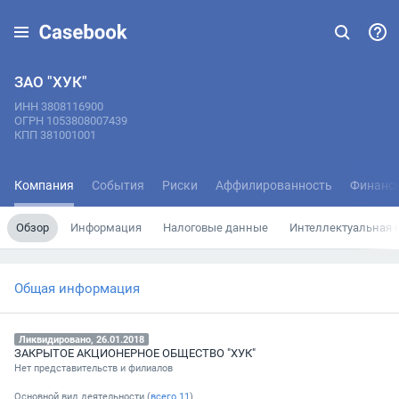
ЗАО "ХУК"
ИНН 3808116900
ОГРН 1053808007439
КПП 381001001
Компания
События
Риски
Аффилированность
Финанс
Обзор
Информация
Налоговые данные
Интеллектуальная 
Общая информация
Ликвидировано, 26.01.2018
ЗАКРЫТОЕ АКЦИОНЕРНОЕ ОБЩЕСТВО "ХУК"
Нет представительств и филиалов
Основной вид деятельности (
всего
11
)