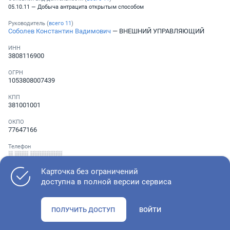
05.10.11 — Добыча антрацита открытым способом
Руководитель (
всего
11
)
Соболев Константин Вадимович
— ВНЕШНИЙ УПРАВЛЯЮЩИЙ
ИНН
3808116900
ОГРН
1053808007439
КПП
381001001
ОКПО
77647166
Телефон
░ ░░░ ░░░░░░░
Карточка без ограничений
доступна в полной версии сервиса
Как оценить состояние компании
ПОЛУЧИТЬ ДОСТУП
ВОЙТИ
Проверьте учредительные документы, адрес регистрации и
ОКВЭД