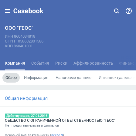
ООО "ГЕОС"
ИНН 8604034818
ОГРН 1058602801586
КПП 860401001
Компания
События
Риски
Аффилированность
Финанс
Обзор
Информация
Налоговые данные
Интеллектуальная 
Общая информация
Действующее, 27.01.2016
ОБЩЕСТВО С ОГРАНИЧЕННОЙ ОТВЕТСТВЕННОСТЬЮ "ГЕОС"
Нет представительств и филиалов
Основной вид деятельности (
всего
9
)