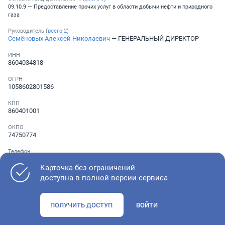
09.10.9 — Предоставление прочих услуг в области добычи нефти и природного
газа
Руководитель (
всего
2
)
Семёновых Алексей Николаевич
— ГЕНЕРАЛЬНЫЙ ДИРЕКТОР
ИНН
8604034818
ОГРН
1058602801586
КПП
860401001
ОКПО
74750774
Телефон
Не указан
Карточка без ограничений
доступна в полной версии сервиса
Как оценить состояние компании
ПОЛУЧИТЬ ДОСТУП
ВОЙТИ
Проверьте учредительные документы, адрес регистрации и