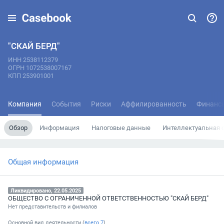
"СКАЙ БЕРД"
ИНН 2538112379
ОГРН 1072538007167
КПП 253901001
Компания
События
Риски
Аффилированность
Финанс
Обзор
Информация
Налоговые данные
Интеллектуальная 
Общая информация
Ликвидировано, 22.05.2025
ОБЩЕСТВО С ОГРАНИЧЕННОЙ ОТВЕТСТВЕННОСТЬЮ "СКАЙ БЕРД"
Нет представительств и филиалов
Основной вид деятельности (
всего
7
)