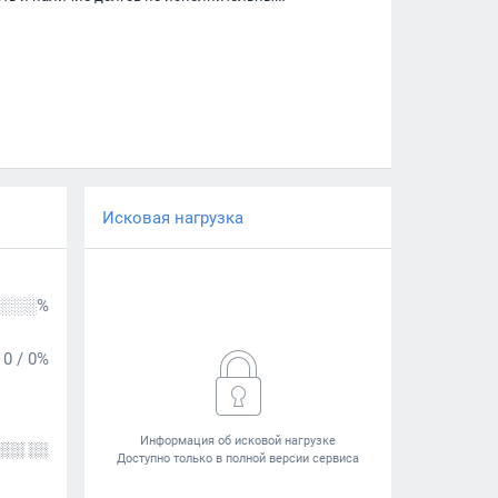
Исковая нагрузка
░░░%
0
/
0%
░░░ ░░