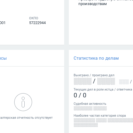
производствам
ОКПО
001
57222944
нсы
Статистика по делам
Выиграно /
проиграно
дел
░░░░
/
░░░░
░░░
/
Текущих дел в роли истца / ответчика
0
/
0
Судебная активность
░░░░░░░ ░░░░░
Наиболее частая категория спора
░░░░░░░░ ░░░░ ░░░░░░░░░
░░░░░░░░░