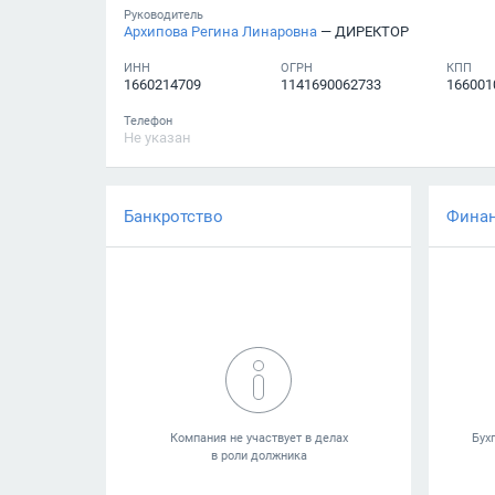
Руководитель
Архипова Регина Линаровна
— ДИРЕКТОР
ИНН
ОГРН
КПП
1660214709
1141690062733
166001
Телефон
Не указан
Банкротство
Фина