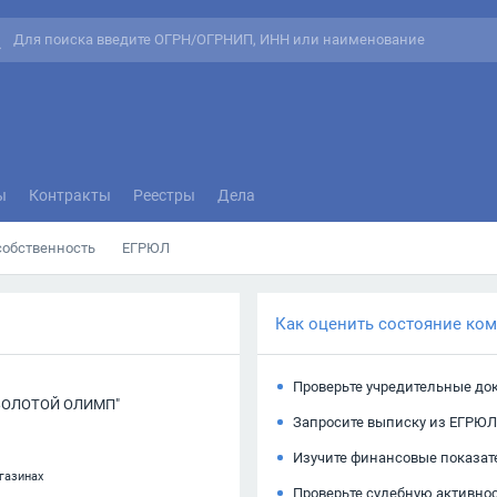
ы
Контракты
Реестры
Дела
собственность
ЕГРЮЛ
Как оценить состояние ко
Проверьте учредительные до
ЗОЛОТОЙ ОЛИМП"
Запросите выписку из ЕГРЮЛ
Изучите финансовые показат
газинах
Проверьте судебную активно