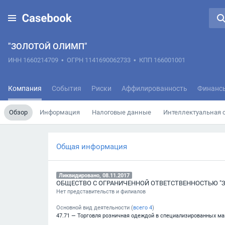
"ЗОЛОТОЙ ОЛИМП"
ИНН 1660214709
•
ОГРН 1141690062733
•
КПП 166001001
Компания
События
Риски
Аффилированность
Финанс
Обзор
Информация
Налоговые данные
Интеллектуальная 
Общая информация
Ликвидировано, 08.11.2017
ОБЩЕСТВО С ОГРАНИЧЕННОЙ ОТВЕТСТВЕННОСТЬЮ "
Нет представительств и филиалов
Основной вид деятельности (
всего
4
)
47.71 — Торговля розничная одеждой в специализированных ма