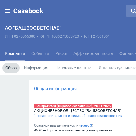
АО "БАШЗООВЕТСНАБ"
ИНН 0275066380
•
ОГРН 1080275003720
•
КПП 27501001
Компания
События
Риски
Аффилированность
Финанс
Обзор
Информация
Налоговые данные
Интеллектуальная 
Общая информация
Банкротится (мировое соглашение), 28.11.2025
АКЦИОНЕРНОЕ ОБЩЕСТВО "БАШЗООВЕТСНАБ"
1 представительство и филиал
,
1 правопредшественник
Основной вид деятельности (
всего
3
)
46.90 — Торговля оптовая неспециализированная