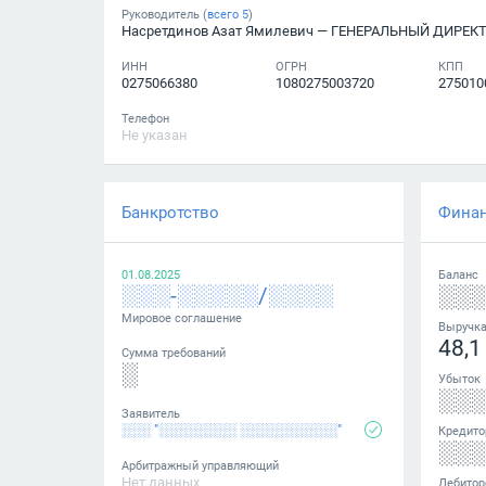
Руководитель (
всего
5
)
Насретдинов Азат Ямилевич
— ГЕНЕРАЛЬНЫЙ ДИРЕК
ИНН
ОГРН
КПП
0275066380
1080275003720
275010
Телефон
Не указан
Банкротство
Фина
01.08.2025
Баланс
░░░-░░░░░/░░░░
░░
Мировое соглашение
Выручк
48,1
Сумма требований
░
Убыток
░░
Заявитель
░░░ "░░░░░░░░ ░░░░░░░░░░"
Кредито
░░
Арбитражный управляющий
Нет данных
Дебитор