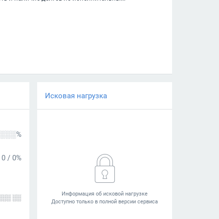
Исковая нагрузка
░░░%
0
/
0%
░░░ ░░