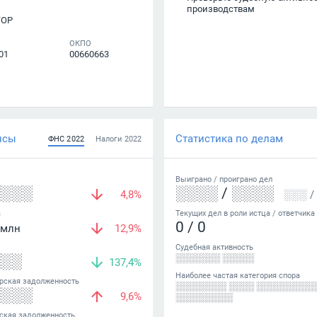
производствам
ТОР
ОКПО
01
00660663
нсы
Статистика по делам
ФНС
2022
Налоги
2022
Выиграно /
проиграно
дел
░░░░
░░░░
/
░░░░
4,8%
░░░
/
а
Текущих дел в роли истца / ответчика
0
/
0
млн
12,9%
Судебная активность
░░░
░░░░░░░ ░░░░░
137,4%
Наиболее частая категория спора
рская задолженность
░░░░░░░░ ░░░░ ░░░░░░░░░
░░░░
9,6%
░░░░░░░░░
ская задолженность