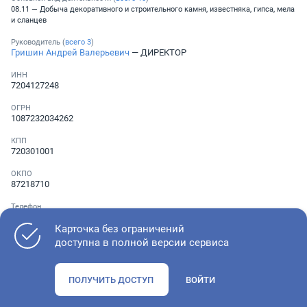
08.11 — Добыча декоративного и строительного камня, известняка, гипса, мела
и сланцев
Руководитель (
всего
3
)
Гришин Андрей Валерьевич
— ДИРЕКТОР
ИНН
7204127248
ОГРН
1087232034262
КПП
720301001
ОКПО
87218710
Телефон
░ ░░░ ░░░░░░░
,
░ ░░░ ░░░░░░░
,
░ ░░░ ░░░░░░░
Карточка без ограничений
доступна в полной версии сервиса
Как оценить состояние компании
ПОЛУЧИТЬ ДОСТУП
ВОЙТИ
Проверьте учредительные документы, адрес регистрации и