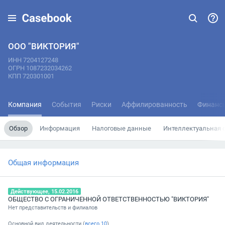
ООО "ВИКТОРИЯ"
ИНН 7204127248
ОГРН 1087232034262
КПП 720301001
Компания
События
Риски
Аффилированность
Финанс
Обзор
Информация
Налоговые данные
Интеллектуальная 
Общая информация
Действующее, 15.02.2016
ОБЩЕСТВО С ОГРАНИЧЕННОЙ ОТВЕТСТВЕННОСТЬЮ "ВИКТОРИЯ"
Нет представительств и филиалов
Основной вид деятельности (
всего
10
)