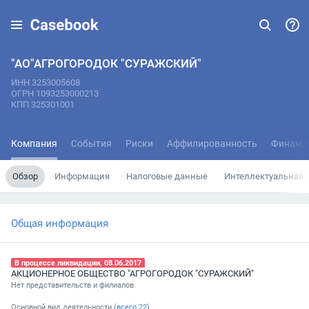
"АО"АГРОГОРОДОК "СУРАЖСКИЙ"
ИНН 3253005608
ОГРН 1093253000213
КПП 325301001
Компания
События
Риски
Аффилированность
Финанс
Обзор
Информация
Налоговые данные
Интеллектуальная 
Общая информация
В процессе ликвидации, 08.06.2017
АКЦИОНЕРНОЕ ОБЩЕСТВО "АГРОГОРОДОК "СУРАЖСКИЙ"
Нет представительств и филиалов
Основной вид деятельности (
всего
22
)