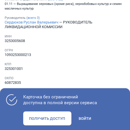
01.11 — Выращивание зерновых (кроме риса), зернобобовых культур и семян
масличных культур
Руководитель (
всего
3
)
Сердюков Руслан Валерьевич
— РУКОВОДИТЕЛЬ
ЛИКВИДАЦИОННОЙ КОМИССИИ
ИНН
3253005608
ОГРН
1093253000213
КПП
325301001
ОКПО
60872835
Телефон
Не указан
Карточка без ограничений
доступна в полной версии сервиса
Как оценить состояние компании
ПОЛУЧИТЬ ДОСТУП
ВОЙТИ