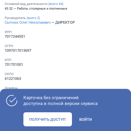
Основной вид деятельности (
всего
64
)
43.32 — Работы столярные и плотничные
Руководитель (
всего
2
)
Сытник Олег Николаевич
— ДИРЕКТОР
ИНН
7017244551
ОГРН
1097017013697
КПП
701701001
ОКПО
61221063
Телефон
Не указан
Карточка без ограничений
доступна в полной версии сервиса
Как оценить состояние компании
ПОЛУЧИТЬ ДОСТУП
ВОЙТИ
Проверьте учредительные документы, адрес регистрации и