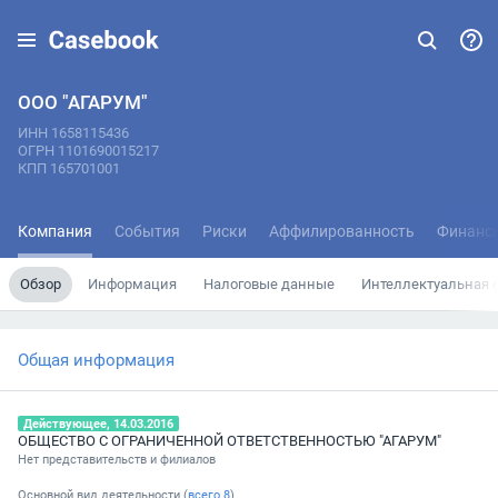
ООО "АГАРУМ"
ИНН 1658115436
ОГРН 1101690015217
КПП 165701001
Компания
События
Риски
Аффилированность
Финанс
Обзор
Информация
Налоговые данные
Интеллектуальная 
Общая информация
Действующее, 14.03.2016
ОБЩЕСТВО С ОГРАНИЧЕННОЙ ОТВЕТСТВЕННОСТЬЮ "АГАРУМ"
Нет представительств и филиалов
Основной вид деятельности (
всего
8
)