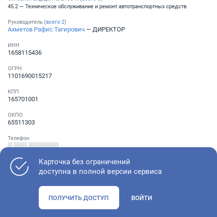
45.2 — Техническое обслуживание и ремонт автотранспортных средств
Руководитель (
всего
2
)
Ахметов Рафис Тагирович
— ДИРЕКТОР
ИНН
1658115436
ОГРН
1101690015217
КПП
165701001
ОКПО
65511303
Телефон
░ ░░░ ░░░░░░░
Карточка без ограничений
доступна в полной версии сервиса
Как оценить состояние компании
ПОЛУЧИТЬ ДОСТУП
ВОЙТИ
Проверьте учредительные документы, адрес регистрации и
ОКВЭД