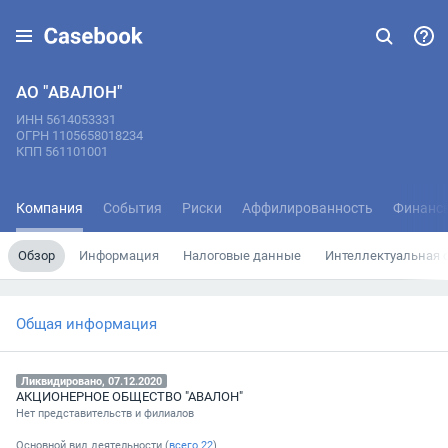
АО "АВАЛОН"
ИНН 5614053331
ОГРН 1105658018234
КПП 561101001
Компания
События
Риски
Аффилированность
Финанс
Обзор
Информация
Налоговые данные
Интеллектуальная 
Общая информация
Ликвидировано, 07.12.2020
АКЦИОНЕРНОЕ ОБЩЕСТВО "АВАЛОН"
Нет представительств и филиалов
Основной вид деятельности (
всего
22
)