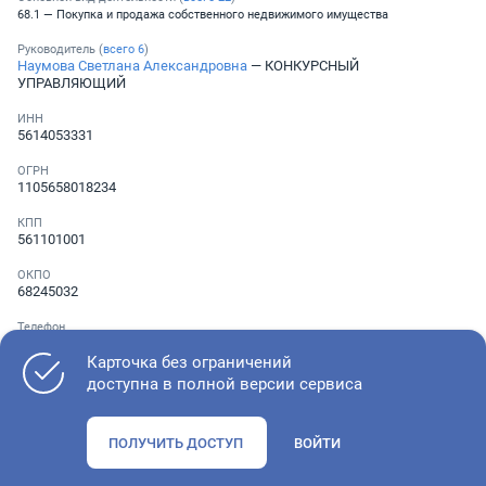
68.1 — Покупка и продажа собственного недвижимого имущества
Руководитель (
всего
6
)
Наумова Светлана Александровна
— КОНКУРСНЫЙ
УПРАВЛЯЮЩИЙ
ИНН
5614053331
ОГРН
1105658018234
КПП
561101001
ОКПО
68245032
Телефон
Не указан
Карточка без ограничений
доступна в полной версии сервиса
Как оценить состояние компании
ПОЛУЧИТЬ ДОСТУП
ВОЙТИ
Проверьте учредительные документы, адрес регистрации и