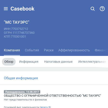
"МС ТАУЭРС"
ИНН 7703752712
ОГРН 1117746737360
КПП 770301001
Компания
События
Риски
Аффилированность
Финанс
Обзор
Информация
Налоговые данные
Интеллектуальная 
Общая информация
Ликвидировано, 14.08.2017
ОБЩЕСТВО С ОГРАНИЧЕННОЙ ОТВЕТСТВЕННОСТЬЮ "МС ТАУЭРС"
Нет представительств и филиалов
Основной вид деятельности (
всего
9
)