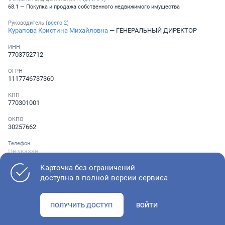
68.1 — Покупка и продажа собственного недвижимого имущества
Руководитель (
всего
2
)
Курапова Кристина Михайловна
— ГЕНЕРАЛЬНЫЙ ДИРЕКТОР
ИНН
7703752712
ОГРН
1117746737360
КПП
770301001
ОКПО
30257662
Телефон
Не указан
Карточка без ограничений
доступна в полной версии сервиса
Как оценить состояние компании
ПОЛУЧИТЬ ДОСТУП
ВОЙТИ
Проверьте учредительные документы, адрес регистрации и
ОКВЭД