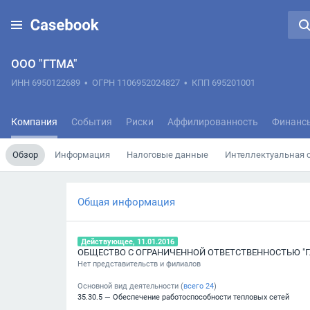
ООО "ГТМА"
ИНН 6950122689
•
ОГРН 1106952024827
•
КПП 695201001
Компания
События
Риски
Аффилированность
Финанс
Обзор
Информация
Налоговые данные
Интеллектуальная 
Общая информация
Действующее, 11.01.2016
Нет представительств и филиалов
Основной вид деятельности (
всего
24
)
35.30.5 — Обеспечение работоспособности тепловых сетей