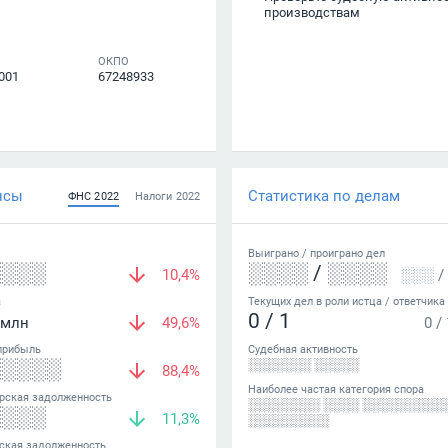
производствам
ОКПО
001
67248933
нсы
Статистика по делам
ФНС
2022
Налоги
2022
Выиграно /
проиграно
дел
░░░░
░░░░
/
░░░░
10,4%
░░░
/
а
Текущих дел в роли истца / ответчика
0
/
1
млн
49,6%
0
/
прибыль
Судебная активность
░░░░░
░░░░░░░ ░░░░░
88,4%
Наиболее частая категория спора
рская задолженность
░░░░░░░░ ░░░░ ░░░░░░░░░
░░░░
11,3%
░░░░░░░░░
ская задолженность