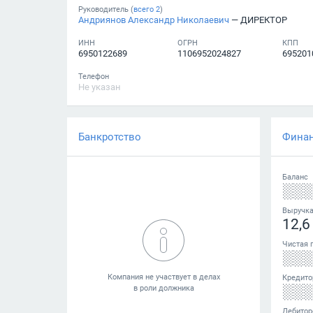
Руководитель (
всего
2
)
Андриянов Александр Николаевич
— ДИРЕКТОР
ИНН
ОГРН
КПП
6950122689
1106952024827
695201
Телефон
Не указан
Банкротство
Фина
Баланс
░░
Выручк
12,6
Чистая 
░░
Кредито
░░
Дебитор