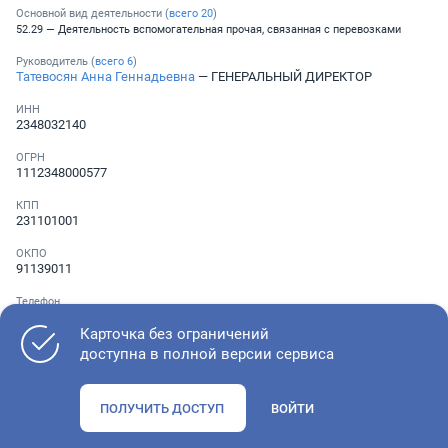
Основной вид деятельности (
всего
20
)
52.29 — Деятельность вспомогательная прочая, связанная с перевозками
Руководитель (
всего
6
)
Татевосян Анна Геннадьевна
— ГЕНЕРАЛЬНЫЙ ДИРЕКТОР
ИНН
2348032140
ОГРН
1112348000577
КПП
231101001
ОКПО
91139011
Телефон
░ ░░░ ░░░░░░░
,
░ ░░░ ░░░░░░░
,
░ ░░░ ░░░░░░░
,
░ ░░░
░░░░░░░
Карточка без ограничений
доступна в полной версии сервиса
Как оценить состояние компании
ПОЛУЧИТЬ ДОСТУП
ВОЙТИ