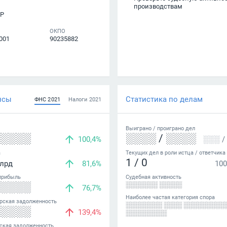
производствам
Р
ОКПО
001
90235882
нсы
Статистика по делам
ФНС
2021
Налоги
2021
Выиграно /
проиграно
дел
░░░░░
░░░░
/
░░░░
100,4%
░░░
/
а
Текущих дел в роли истца / ответчика
1
/
0
лрд
81,6%
100
прибыль
Судебная активность
░░░░░
░░░░░░░ ░░░░░
76,7%
Наиболее частая категория спора
рская задолженность
░░░░░░░░ ░░░░ ░░░░░░░░░
░░░░░
139,4%
░░░░░░░░░
ская задолженность