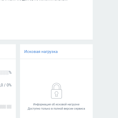
Исковая нагрузка
░░░%
,0
/
0%
░░░ ░░