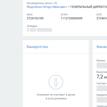
Руководитель (
всего
10
)
Федотенко Игорь Иванович
— ГЕНЕРАЛЬНЫЙ ДИРЕКТО
ИНН
ОГРН
КПП
2724152185
1112724003699
272401
Телефон
░ ░░░ ░░░░░░░
Банкротство
Фина
Баланс
░░
Выручк
7,2
м
Чистая 
░░
Кредито
░░
Дебитор