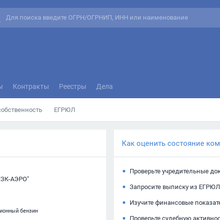
ы
Контракты
Реестры
Дела
собственность
ЕГРЮЛ
Как оценить состояние ко
Проверьте учредительные до
ЗК-АЭРО"
Запросите выписку из ЕГРЮЛ
Изучите финансовые показат
ционный бензин
Проверьте судебную активно