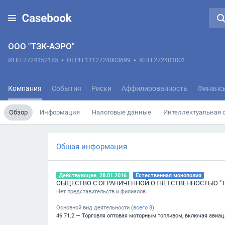
ООО "ТЗК-АЭРО"
ИНН 2724152185
•
ОГРН 1112724003699
•
КПП 272401001
Компания
События
Риски
Аффилированность
Финанс
Обзор
Информация
Налоговые данные
Интеллектуальная 
Общая информация
Действующее, 28.01.2016
Естественная монополия
ОБЩЕСТВО С ОГРАНИЧЕННОЙ ОТВЕТСТВЕННОСТЬЮ "Т
Нет представительств и филиалов
Основной вид деятельности (
всего
8
)
46.71.2 — Торговля оптовая моторным топливом, включая авиа