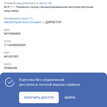
Основной вид деятельности (
всего
20
)
49.41.1 — Перевозка грузов специализированными автотранспортными
средствами
Руководитель (
всего
7
)
Ивков Юрий Анатольевич
— ДИРЕКТОР
ИНН
4410044496
ОГРН
1114438000269
КПП
441001001
ОКПО
92984286
Телефон
░ ░░░ ░░░░░░░
Карточка без ограничений
доступна в полной версии сервиса
Как оценить состояние компании
ПОЛУЧИТЬ ДОСТУП
ВОЙТИ