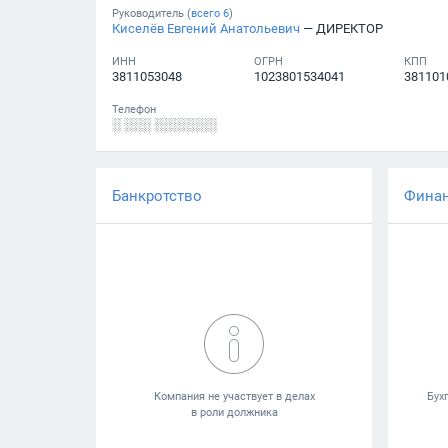
Руководитель (
всего
6
)
Киселёв Евгений Анатольевич
— ДИРЕКТОР
ИНН
ОГРН
КПП
3811053048
1023801534041
381101
Телефон
░ ░░░ ░░░░░░░
Банкротство
Фина