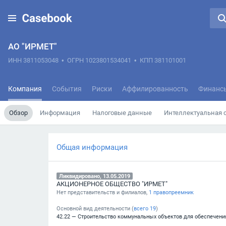
АО "ИРМЕТ"
ИНН 3811053048
•
ОГРН 1023801534041
•
КПП 381101001
Компания
События
Риски
Аффилированность
Финанс
Обзор
Информация
Налоговые данные
Интеллектуальная 
Общая информация
Ликвидировано, 13.05.2019
АКЦИОНЕРНОЕ ОБЩЕСТВО "ИРМЕТ"
Нет представительств и филиалов,
1 правопреемник
Основной вид деятельности (
всего
19
)