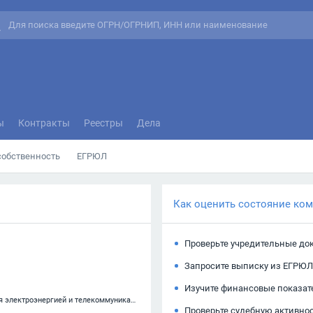
ы
Контракты
Реестры
Дела
собственность
ЕГРЮЛ
Как оценить состояние ко
Проверьте учредительные до
Запросите выписку из ЕГРЮЛ
Изучите финансовые показат
42.22 — Строительство коммунальных объектов для обеспечения электроэнергией и телекоммуникациями
Проверьте судебную активно