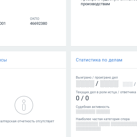
производствам
ОКПО
001
46692380
нсы
Статистика по делам
Выиграно /
проиграно
дел
░░░░
/
░░░░
░░░
/
Текущих дел в роли истца / ответчика
0
/
0
Судебная активность
░░░░░░░ ░░░░░
Наиболее частая категория спора
░░░░░░░░ ░░░░ ░░░░░░░░░
░░░░░░░░░