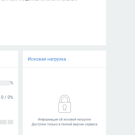
Исковая нагрузка
░░░%
0
/
0%
░░░ ░░