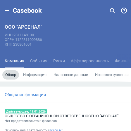
ООО "АРСЕНАЛ"
ИНН 2311148130
ОГРН 1122311009886
КПП 230801001
Компания
События
Риски
Аффилированность
Финанс
Обзор
Информация
Налоговые данные
Интеллектуальная 
Общая информация
Действующее, 19.01.2026
ОБЩЕСТВО С ОГРАНИЧЕННОЙ ОТВЕТСТВЕННОСТЬЮ "АРСЕНАЛ"
Нет представительств и филиалов
Основной вид деятельности (
всего
40
)