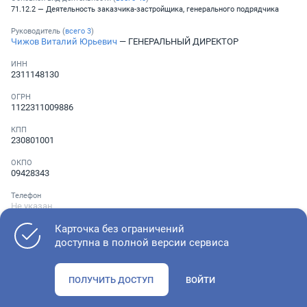
71.12.2 — Деятельность заказчика-застройщика, генерального подрядчика
Руководитель (
всего
3
)
Чижов Виталий Юрьевич
— ГЕНЕРАЛЬНЫЙ ДИРЕКТОР
ИНН
2311148130
ОГРН
1122311009886
КПП
230801001
ОКПО
09428343
Телефон
Не указан
Карточка без ограничений
доступна в полной версии сервиса
Как оценить состояние компании
ПОЛУЧИТЬ ДОСТУП
ВОЙТИ
Проверьте учредительные документы, адрес регистрации и
ОКВЭД