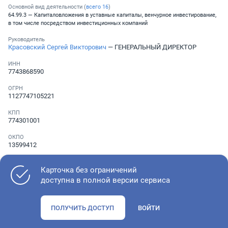
Основной вид деятельности (
всего
16
)
64.99.3 — Капиталовложения в уставные капиталы, венчурное инвестирование,
в том числе посредством инвестиционных компаний
Руководитель
Красовский Сергей Викторович
— ГЕНЕРАЛЬНЫЙ ДИРЕКТОР
ИНН
7743868590
ОГРН
1127747105221
КПП
774301001
ОКПО
13599412
Телефон
Не указан
Карточка без ограничений
доступна в полной версии сервиса
Как оценить состояние компании
ПОЛУЧИТЬ ДОСТУП
ВОЙТИ