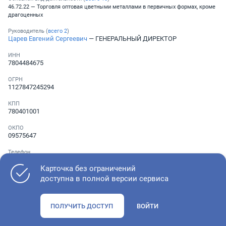
46.72.22 — Торговля оптовая цветными металлами в первичных формах, кроме
драгоценных
Руководитель (
всего
2
)
Царев Евгений Сергеевич
— ГЕНЕРАЛЬНЫЙ ДИРЕКТОР
ИНН
7804484675
ОГРН
1127847245294
КПП
780401001
ОКПО
09575647
Телефон
Не указан
Карточка без ограничений
доступна в полной версии сервиса
Как оценить состояние компании
ПОЛУЧИТЬ ДОСТУП
ВОЙТИ
Проверьте учредительные документы, адрес регистрации и