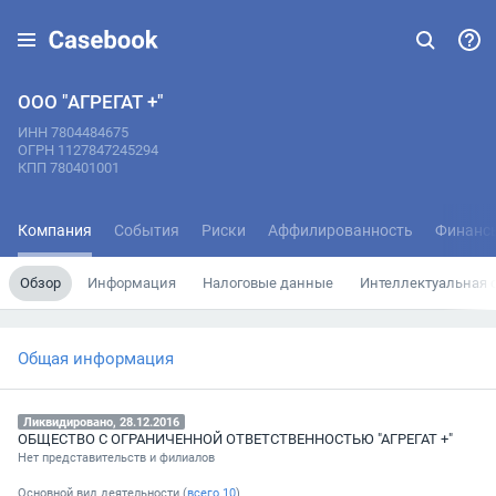
ООО "АГРЕГАТ +"
ИНН 7804484675
ОГРН 1127847245294
КПП 780401001
Компания
События
Риски
Аффилированность
Финанс
Обзор
Информация
Налоговые данные
Интеллектуальная 
Общая информация
Ликвидировано, 28.12.2016
ОБЩЕСТВО С ОГРАНИЧЕННОЙ ОТВЕТСТВЕННОСТЬЮ "АГРЕГАТ +"
Нет представительств и филиалов
Основной вид деятельности (
всего
10
)